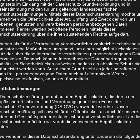
olgt stets im Einklang mit der Datenschutz-Grundverordnung und in
RESPONSIVE
reinstimmung mit den für uns geltenden landesspezifischen
enschutzbestimmungen. Mittels dieser Datenschutzerklärung möchte u
Presseinterviews
ernehmen die Öffentlichkeit über Art, Umfang und Zweck der von uns
obenen, genutzten und verarbeiteten personenbezogenen Daten
rmieren. Ferner werden betroffene Personen mittels dieser
Verfolgen Sie aktuelle Pressemeldungen über Instagram
enschutzerklärung über die ihnen zustehenden Rechte aufgeklärt.
haben als für die Verarbeitung Verantwortlicher zahlreiche technische 
anisatorische Maßnahmen umgesetzt, um einen möglichst lückenlosen
utz der über diese Internetseite verarbeiteten personenbezogenen Dat
herzustellen. Dennoch können Internetbasierte Datenübertragungen
dsätzlich Sicherheitslücken aufweisen, sodass ein absoluter Schutz ni
ährleistet werden kann. Aus diesem Grund steht es jeder betroffenen
UNCATEGORIZED
son frei, personenbezogene Daten auch auf alternativen Wegen,
Publikationen
pielsweise telefonisch, an uns zu übermitteln.
riffsbestimmungen
November 2021 Monographies Strähle, J. (2018). Fashion & Music.
Datenschutzerklärung beruht auf den Begrifflichkeiten, die durch den
Springer Singapore. ISBN: 978-981-10-5637-6 Strähle, J. (2017). Green
opäischen Richtlinien- und Verordnungsgeber beim Erlass der
enschutz-Grundverordnung (DS-GVO) verwendet wurden. Unsere
Fashion Retail |. Singapore: Springer Singapore. ISBN: 978-981-10-
nschutzerklärung soll sowohl für die Öffentlichkeit als auch für unsere
2440-5 Strähle, J. (2015). Emotionalizing the …
den und Geschäftspartner einfach lesbar und verständlich sein. Um di
ewährleisten, möchten wir vorab die verwendeten Begrifflichkeiten
utern.
 verwenden in dieser Datenschutzerklärung unter anderem die folgend