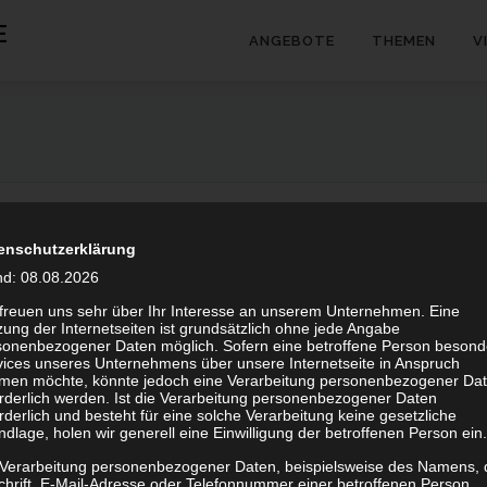
E
ANGEBOTE
THEMEN
V
enschutzerklärung
DIENSTLEISTUNG
/
SERVICE
/
TV&RADIO
nd: 08.08.2026
Homestudio für TV, Radio oder Blogs
 freuen uns sehr über Ihr Interesse an unserem Unternehmen. Eine
ung der Internetseiten ist grundsätzlich ohne jede Angabe
sonenbezogener Daten möglich. Sofern eine betroffene Person besond
Gerade in Coronazeiten sind Abstands- und Hygieneregeln einzuhalte
vices unseres Unternehmens über unsere Internetseite in Anspruch
Dies macht persönliche Interviews, Reisen oder Aufnahmen vor Ort
men möchte, könnte jedoch eine Verarbeitung personenbezogener Da
orderlich werden. Ist die Verarbeitung personenbezogener Daten
zeitintensiv und kompliziert. Gleichzeitig verlangt das Remotearbeiten
rderlich und besteht für eine solche Verarbeitung keine gesetzliche
mit Studierenden für Vorlesungen oder Seminare …
dlage, holen wir generell eine Einwilligung der betroffenen Person ein.
 Verarbeitung personenbezogener Daten, beispielsweise des Namens, 
chrift, E-Mail-Adresse oder Telefonnummer einer betroffenen Person,