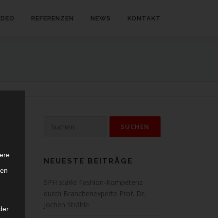
IDEO
REFERENZEN
NEWS
KONTAKT
Suchen nach:
ere
n.
NEUESTE BEITRÄGE
ten
SPH stärkt Fashion-Kompetenz
durch Branchenexperte Prof. Dr.
Jochen Strähle
der