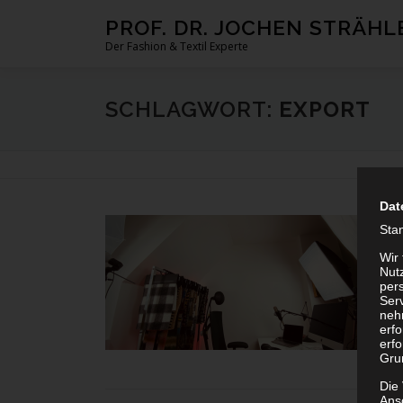
Zum Inhalt springen
PROF. DR. JOCHEN STRÄHL
Der Fashion & Textil Experte
SCHLAGWORT:
EXPORT
Dat
Sta
Wir
Nutz
per
Ser
neh
erf
erfo
Grun
Die
Ans