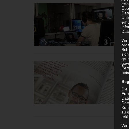
erf
Übe
Dat
Unt
erh
info
Dat
Wir 
org
Sch
sic
grun
gew
Per
beis
Beg
Die 
Eur
Dat
Date
Kun
zu g
erlä
Wir