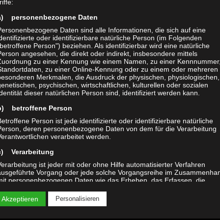
iffe:
a) personenbezogene Daten
Personenbezogene Daten sind alle Informationen, die sich auf eine
identifizierte oder identifizierbare natürliche Person (im Folgenden
„betroffene Person") beziehen. Als identifizierbar wird eine natürliche
Person angesehen, die direkt oder indirekt, insbesondere mittels
Zuordnung zu einer Kennung wie einem Namen, zu einer Kennnummer,
Standortdaten, zu einer Online-Kennung oder zu einem oder mehreren
besonderen Merkmalen, die Ausdruck der physischen, physiologischen,
genetischen, psychischen, wirtschaftlichen, kulturellen oder sozialen
Identität dieser natürlichen Person sind, identifiziert werden kann.
b) betroffene Person
etroffene Person ist jede identifizierte oder identifizierbare natürliche
Person, deren personenbezogene Daten von dem für die Verarbeitung
Verantwortlichen verarbeitet werden.
c) Verarbeitung
Verarbeitung ist jeder mit oder ohne Hilfe automatisierter Verfahren
ausgeführte Vorgang oder jede solche Vorgangsreihe im Zusammenha
mit personenbezogenen Daten wie das Erheben, das Erfassen, die
Organisation, das Ordnen, die Speicherung, die Anpassung oder
Veränderung, das Auslesen, das Abfragen, die Verwendung, die
 Akzeptieren
Personalisieren
Offenlegung durch Übermittlung, Verbreitung oder eine andere Form de
Bereitstellung, den Abgleich oder die Verknüpfung, die Einschränkung, 
Löschen oder die Vernichtung.