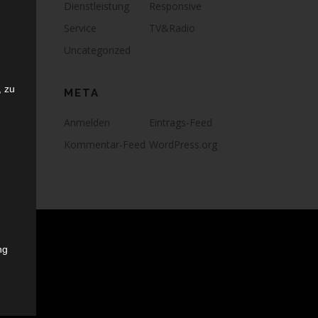
Dienstleistung
Responsive
Service
TV&Radio
Uncategorized
 zu
META
Anmelden
Eintrags-Feed
Kommentar-Feed
WordPress.org
ng
r
das