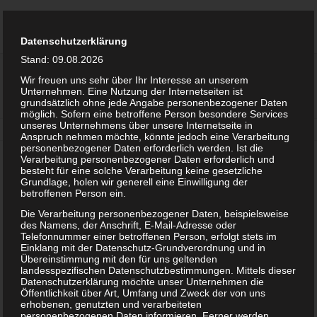
Zum Inhalt springen
PROF. DR. JOCHEN STRÄHLE
Menü
Der Fashion & Textil Experte
Datenschutzerklärung
Stand: 09.08.2026
ANGEBOTE
THEMEN
VIDEO
REFERENZEN
Wir freuen uns sehr über Ihr Interesse an unserem
IMPRESSUM
Unternehmen. Eine Nutzung der Internetseiten ist
grundsätzlich ohne jede Angabe personenbezogener Daten
möglich. Sofern eine betroffene Person besondere Services
unseres Unternehmens über unsere Internetseite in
NEWS
KONTAKT
Anspruch nehmen möchte, könnte jedoch eine Verarbeitung
personenbezogener Daten erforderlich werden. Ist die
Verarbeitung personenbezogener Daten erforderlich und
besteht für eine solche Verarbeitung keine gesetzliche
Information according to § 18 para. 2 Medienstaatsvertrag
Grundlage, holen wir generell eine Einwilligung der
betroffenen Person ein.
Jochen Strähle
Lindenstrasse 30
Die Verarbeitung personenbezogener Daten, beispielsweise
des Namens, der Anschrift, E-Mail-Adresse oder
72764 Reutlingen
Telefonnummer einer betroffenen Person, erfolgt stets im
Deutschland
Einklang mit der Datenschutz-Grundverordnung und in
Übereinstimmung mit den für uns geltenden
Vertreten durch:
Jochen Strähle
landesspezifischen Datenschutzbestimmungen. Mittels dieser
Datenschutzerklärung möchte unser Unternehmen die
Kontakt:
Öffentlichkeit über Art, Umfang und Zweck der von uns
Telefon: 0176-32613002
erhobenen, genutzten und verarbeiteten
personenbezogenen Daten informieren. Ferner werden
E-Mail: