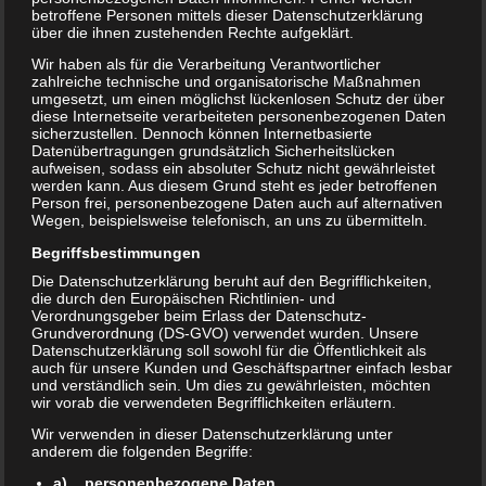
betroffene Personen mittels dieser Datenschutzerklärung
über die ihnen zustehenden Rechte aufgeklärt.
Haftungsausschluss
Wir haben als für die Verarbeitung Verantwortlicher
Haftung für Links:
zahlreiche technische und organisatorische Maßnahmen
Unser Angebot enthält Links zu externen Webseiten Dritter, auf deren
umgesetzt, um einen möglichst lückenlosen Schutz der über
Inhalte wir keinen Einfluss haben. Deshalb können wir für diese fremden
diese Internetseite verarbeiteten personenbezogenen Daten
sicherzustellen. Dennoch können Internetbasierte
Inhalte auch keine Gewähr übernehmen. Für die Inhalte der verlinkten
Datenübertragungen grundsätzlich Sicherheitslücken
Seiten ist stets der jeweilige Anbieter oder Betreiber der Seiten
aufweisen, sodass ein absoluter Schutz nicht gewährleistet
verantwortlich. Die verlinkten Seiten wurden zum Zeitpunkt der
werden kann. Aus diesem Grund steht es jeder betroffenen
Verlinkung auf mögliche Rechtsverstöße überprüft. Rechtswidrige
Person frei, personenbezogene Daten auch auf alternativen
Wegen, beispielsweise telefonisch, an uns zu übermitteln.
Inhalte waren zum Zeitpunkt der Verlinkung nicht erkennbar. Eine
permanente inhaltliche Kontrolle der verlinkten Seiten ist jedoch ohne
Begriffsbestimmungen
konkrete Anhaltspunkte einer Rechtsverletzung nicht zumutbar. Bei
Die Datenschutzerklärung beruht auf den Begrifflichkeiten,
Bekanntwerden von Rechtsverletzungen werden wir derartige Links
die durch den Europäischen Richtlinien- und
umgehend entfernen.
Verordnungsgeber beim Erlass der Datenschutz-
Grundverordnung (DS-GVO) verwendet wurden. Unsere
Liability for content:
Datenschutzerklärung soll sowohl für die Öffentlichkeit als
auch für unsere Kunden und Geschäftspartner einfach lesbar
Die Inhalte unserer Seiten wurden mit größter Sorgfalt erstellt. Für die
und verständlich sein. Um dies zu gewährleisten, möchten
Richtigkeit, Vollständigkeit und Aktualität der Inhalte können wir jedoch
wir vorab die verwendeten Begrifflichkeiten erläutern.
keine Gewähr übernehmen. Als Diensteanbieter sind wir gemäß § 7
Abs.1 TMG für eigene Inhalte auf diesen Seiten nach den allgemeinen
Wir verwenden in dieser Datenschutzerklärung unter
anderem die folgenden Begriffe:
Gesetzen verantwortlich. Nach § 8 bis 10 TMG sind wir als
Diensteanbieter jedoch nicht verpflichtet, übermittelte oder
a) personenbezogene Daten