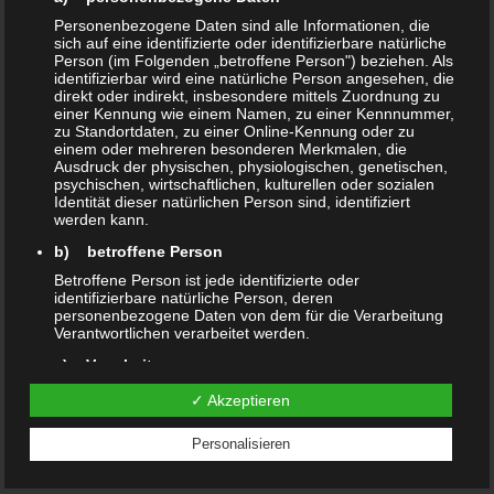
gespeicherte fremde Informationen zu überwachen oder nach
Personenbezogene Daten sind alle Informationen, die
Umständen zu forschen, die auf eine rechtswidrige Tätigkeit hinweisen.
sich auf eine identifizierte oder identifizierbare natürliche
Verpflichtungen zur Entfernung oder Sperrung der Nutzung von
Person (im Folgenden „betroffene Person") beziehen. Als
Informationen nach den allgemeinen Gesetzen bleiben hiervon
identifizierbar wird eine natürliche Person angesehen, die
direkt oder indirekt, insbesondere mittels Zuordnung zu
unberührt. Eine diesbezügliche Haftung ist jedoch erst ab dem
einer Kennung wie einem Namen, zu einer Kennnummer,
Zeitpunkt der Kenntnis einer konkreten Rechtsverletzung möglich. Bei
zu Standortdaten, zu einer Online-Kennung oder zu
Bekanntwerden von entsprechenden Rechtsverletzungen werden wir
einem oder mehreren besonderen Merkmalen, die
diese Inhalte umgehend entfernen.
Ausdruck der physischen, physiologischen, genetischen,
psychischen, wirtschaftlichen, kulturellen oder sozialen
Identität dieser natürlichen Person sind, identifiziert
Urheberrecht
werden kann.
Die durch die Seitenbetreiber erstellten Inhalte und Werke auf diesen
Seiten unterliegen dem deutschen Urheberrecht. Die Vervielfältigung,
b) betroffene Person
Bearbeitung, Verbreitung und jede Art der Verwertung außerhalb der
Betroffene Person ist jede identifizierte oder
Grenzen des Urheberrechtes bedürfen der schriftlichen Zustimmung
identifizierbare natürliche Person, deren
des jeweiligen Autors bzw. Erstellers. Downloads und Kopien dieser
personenbezogene Daten von dem für die Verarbeitung
Verantwortlichen verarbeitet werden.
Seite sind nur für den privaten, nicht kommerziellen Gebrauch gestattet.
Soweit die Inhalte auf dieser Seite nicht vom Betreiber erstellt wurden,
c) Verarbeitung
werden die Urheberrechte Dritter beachtet. Insbesondere werden
Verarbeitung ist jeder mit oder ohne Hilfe automatisierter
✓ Akzeptieren
Inhalte Dritter als solche gekennzeichnet. Sollten Sie trotzdem auf eine
Verfahren ausgeführte Vorgang oder jede solche
Urheberrechtsverletzung aufmerksam werden, bitten wir um einen
Vorgangsreihe im Zusammenhang mit
Personalisieren
entsprechenden Hinweis. Bei Bekanntwerden von Rechtsverletzungen
personenbezogenen Daten wie das Erheben, das
Erfassen, die Organisation, das Ordnen, die Speicherung,
werden wir derartige Inhalte umgehend entfernen.
die Anpassung oder Veränderung, das Auslesen, das