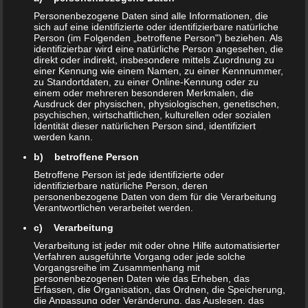
Homestudio für TV, Radio oder Blogs
Personenbezogene Daten sind alle Informationen, die
sich auf eine identifizierte oder identifizierbare natürliche
Presseinterviews
Person (im Folgenden „betroffene Person") beziehen. Als
identifizierbar wird eine natürliche Person angesehen, die
direkt oder indirekt, insbesondere mittels Zuordnung zu
Publikationen
einer Kennung wie einem Namen, zu einer Kennnummer,
zu Standortdaten, zu einer Online-Kennung oder zu
einem oder mehreren besonderen Merkmalen, die
Ausdruck der physischen, physiologischen, genetischen,
NEUESTE KOMMENTARE
psychischen, wirtschaftlichen, kulturellen oder sozialen
Identität dieser natürlichen Person sind, identifiziert
werden kann.
b) betroffene Person
ARCHIV
Betroffene Person ist jede identifizierte oder
identifizierbare natürliche Person, deren
personenbezogene Daten von dem für die Verarbeitung
Oktober 2021
Februar 2016
Verantwortlichen verarbeitet werden.
Januar 2013
c) Verarbeitung
Verarbeitung ist jeder mit oder ohne Hilfe automatisierter
Verfahren ausgeführte Vorgang oder jede solche
KATEGORIEN
Vorgangsreihe im Zusammenhang mit
personenbezogenen Daten wie das Erheben, das
Dienstleistung
Responsive
Erfassen, die Organisation, das Ordnen, die Speicherung,
die Anpassung oder Veränderung, das Auslesen, das