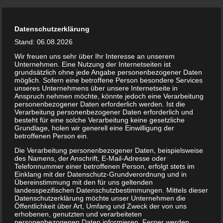
Zum Inhalt springen
PROF. DR. JOCHEN STRÄHLE
Menü
Der Fashion & Textil Experte
Datenschutzerklärung
Stand: 06.08.2026
ANGEBOTE
THEMEN
VIDEO
REFERENZEN
Wir freuen uns sehr über Ihr Interesse an unserem
KATEGORIE:
UNCATEGORIZED
Unternehmen. Eine Nutzung der Internetseiten ist
grundsätzlich ohne jede Angabe personenbezogener Daten
möglich. Sofern eine betroffene Person besondere Services
unseres Unternehmens über unsere Internetseite in
NEWS
KONTAKT
Anspruch nehmen möchte, könnte jedoch eine Verarbeitung
personenbezogener Daten erforderlich werden. Ist die
Verarbeitung personenbezogener Daten erforderlich und
besteht für eine solche Verarbeitung keine gesetzliche
Grundlage, holen wir generell eine Einwilligung der
betroffenen Person ein.
Die Verarbeitung personenbezogener Daten, beispielsweise
des Namens, der Anschrift, E-Mail-Adresse oder
Telefonnummer einer betroffenen Person, erfolgt stets im
Einklang mit der Datenschutz-Grundverordnung und in
Übereinstimmung mit den für uns geltenden
landesspezifischen Datenschutzbestimmungen. Mittels dieser
Datenschutzerklärung möchte unser Unternehmen die
Öffentlichkeit über Art, Umfang und Zweck der von uns
erhobenen, genutzten und verarbeiteten
personenbezogenen Daten informieren. Ferner werden