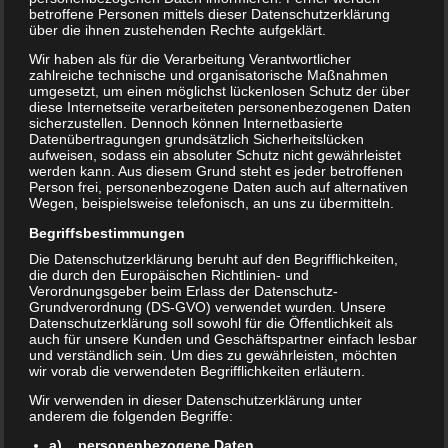
betroffene Personen mittels dieser Datenschutzerklärung
über die ihnen zustehenden Rechte aufgeklärt.
UNCATEGORIZED
Wir haben als für die Verarbeitung Verantwortlicher
Publikationen
zahlreiche technische und organisatorische Maßnahmen
umgesetzt, um einen möglichst lückenlosen Schutz der über
diese Internetseite verarbeiteten personenbezogenen Daten
November 2021 Monographies Strähle, J. (2018). Fashion & Music.
sicherzustellen. Dennoch können Internetbasierte
Springer Singapore. ISBN: 978-981-10-5637-6 Strähle, J. (2017). Green
Datenübertragungen grundsätzlich Sicherheitslücken
Fashion Retail |. Singapore: Springer Singapore. ISBN: 978-981-10-2440-
aufweisen, sodass ein absoluter Schutz nicht gewährleistet
werden kann. Aus diesem Grund steht es jeder betroffenen
5 Strähle, J. (2015). Emotionalizing the …
Person frei, personenbezogene Daten auch auf alternativen
Wegen, beispielsweise telefonisch, an uns zu übermitteln.
Begriffsbestimmungen
Die Datenschutzerklärung beruht auf den Begrifflichkeiten,
Suchen nach:
die durch den Europäischen Richtlinien- und
Verordnungsgeber beim Erlass der Datenschutz-
Grundverordnung (DS-GVO) verwendet wurden. Unsere
Datenschutzerklärung soll sowohl für die Öffentlichkeit als
auch für unsere Kunden und Geschäftspartner einfach lesbar
NEUESTE BEITRÄGE
und verständlich sein. Um dies zu gewährleisten, möchten
wir vorab die verwendeten Begrifflichkeiten erläutern.
SPH stärkt Fashion-Kompetenz durch Branchenexperte Prof. Dr.
Wir verwenden in dieser Datenschutzerklärung unter
Jochen Strähle
anderem die folgenden Begriffe:
a) personenbezogene Daten